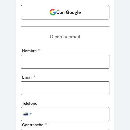
Con Google
O con tu email
*
Nombre
*
Email
Teléfono
Uruguay
+598
*
Contraseña