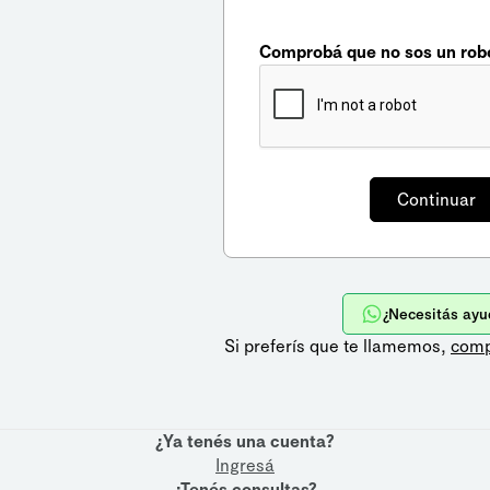
Comprobá que no sos un rob
¿Necesitás ayu
Si preferís que te llamemos,
comp
¿Ya tenés una cuenta?
Ingresá
¿Tenés consultas?