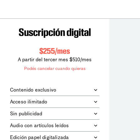
Suscripción digital
$255/mes
A partir del tercer mes $510/mes
Podés cancelar cuando quieras
Contenido exclusivo
Además de leer todos los contenidos
Acceso ilimitado
digitales de
la diaria
, podrás acceder a
los contenidos de Le Monde
Accedés sin límites a todos nuestros
Sin publicidad
diplomatique.
contenidos.
Navegá el sitio web sin espacios
Audio con artículos leídos
publicitarios.
Podrás escuchar los principales
Edición papel digitalizada
artículos del día, leídos por nuestro