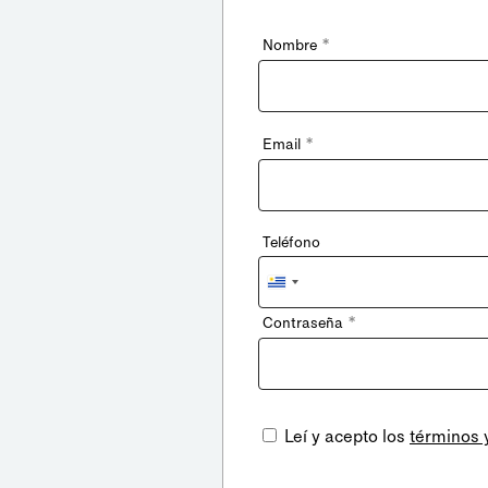
*
Nombre
*
Email
Teléfono
Uruguay
+598
*
Contraseña
Leí y acepto los
términos 