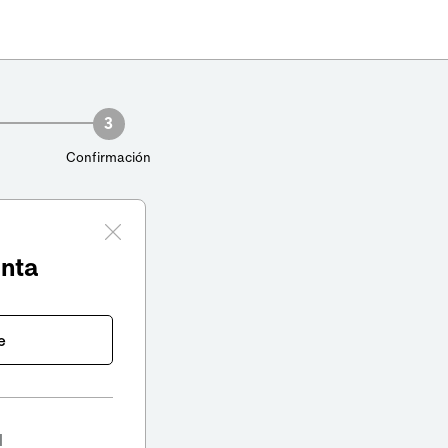
3
Confirmación
enta
e
l