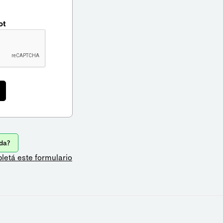
ot
da?
letá este formulario