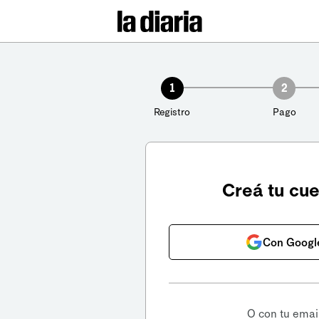
1
2
Registro
Pago
Creá tu cu
Con Googl
O con tu emai