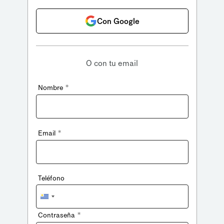
Con Google
O con tu email
*
Nombre
*
Email
Teléfono
Uruguay
+598
*
Contraseña