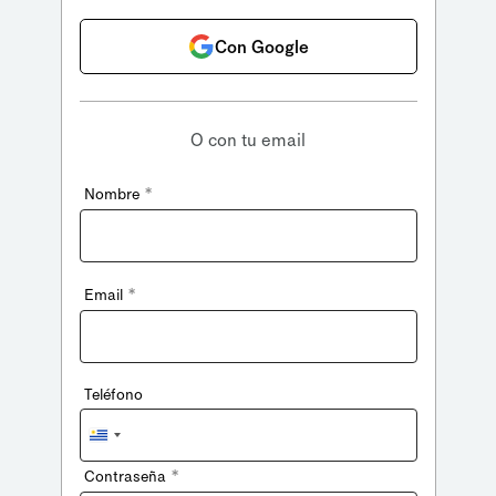
Con Google
O con tu email
*
Nombre
*
Email
Teléfono
Uruguay
+598
*
Contraseña