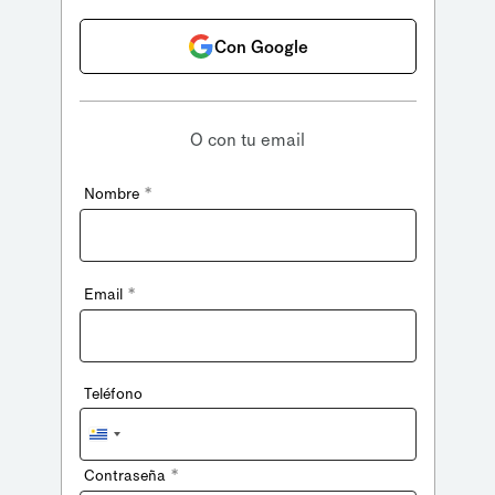
Con Google
O con tu email
*
Nombre
*
Email
Teléfono
Uruguay
+598
*
Contraseña