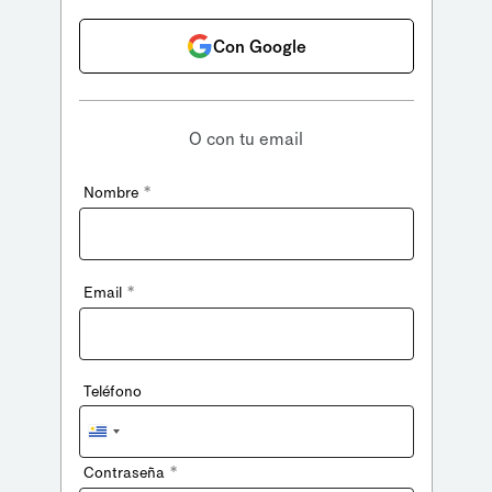
Con Google
O con tu email
*
Nombre
*
Email
Teléfono
Uruguay
+598
*
Contraseña