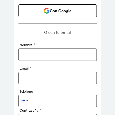
Con Google
O con tu email
*
Nombre
*
Email
Teléfono
Uruguay
+598
*
Contraseña