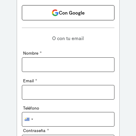
Con Google
O con tu email
*
Nombre
*
Email
Teléfono
Uruguay
+598
*
Contraseña