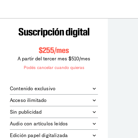
Suscripción digital
$255/mes
A partir del tercer mes $510/mes
Podés cancelar cuando quieras
Contenido exclusivo
Además de leer todos los contenidos
Acceso ilimitado
digitales de
la diaria
, podrás acceder a
los contenidos de Le Monde
Accedés sin límites a todos nuestros
Sin publicidad
diplomatique.
contenidos.
Navegá el sitio web sin espacios
Audio con artículos leídos
publicitarios.
Podrás escuchar los principales
Edición papel digitalizada
artículos del día, leídos por nuestro