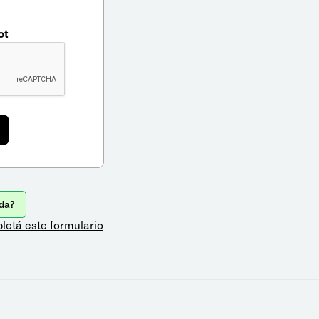
ot
da?
letá este formulario