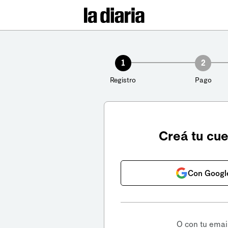
1
2
Registro
Pago
Creá tu cu
Con Googl
O con tu emai