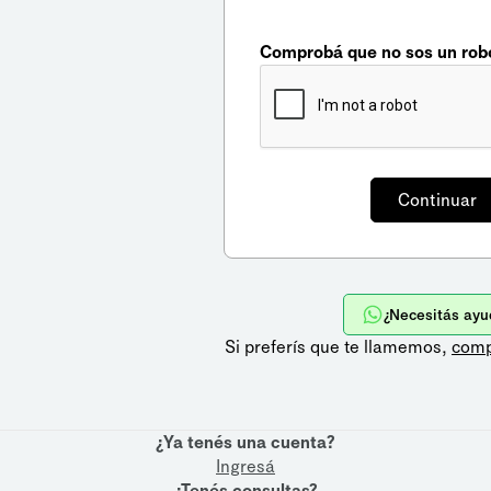
Comprobá que no sos un rob
¿Necesitás ayu
Si preferís que te llamemos,
comp
¿Ya tenés una cuenta?
Ingresá
¿Tenés consultas?