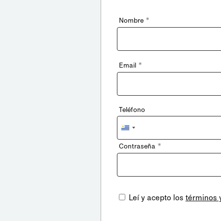
*
Nombre
*
Email
Teléfono
Uruguay
+598
*
Contraseña
Leí y acepto los
términos 