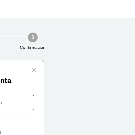
3
Confirmación
enta
e
l