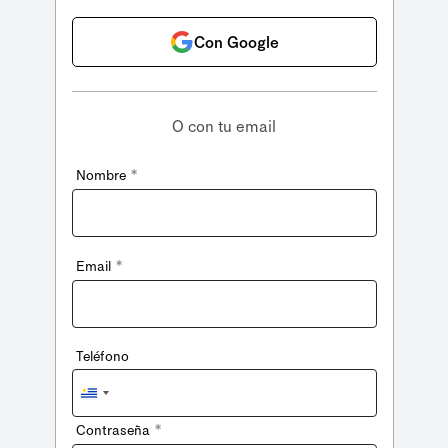
Con Google
O con tu email
*
Nombre
*
Email
Teléfono
Uruguay
+598
*
Contraseña