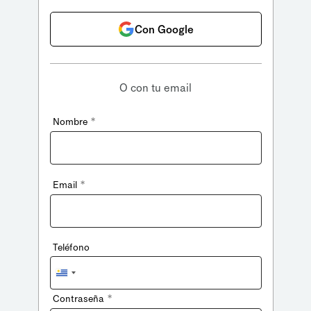
Con Google
O con tu email
*
Nombre
*
Email
Teléfono
Uruguay
+598
*
Contraseña