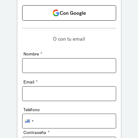
Con Google
O con tu email
*
Nombre
*
Email
Teléfono
Uruguay
+598
*
Contraseña