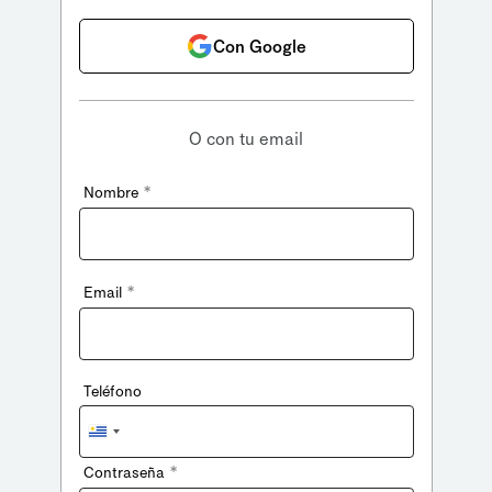
Con Google
O con tu email
*
Nombre
*
Email
Teléfono
Uruguay
+598
*
Contraseña