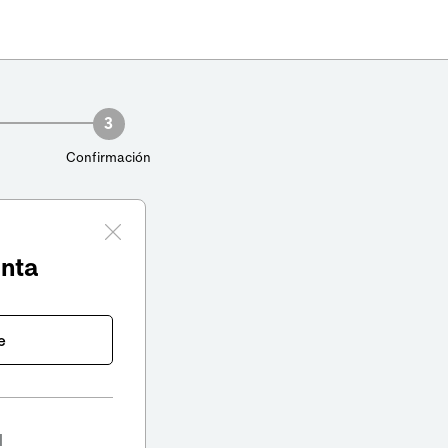
3
Confirmación
enta
e
l