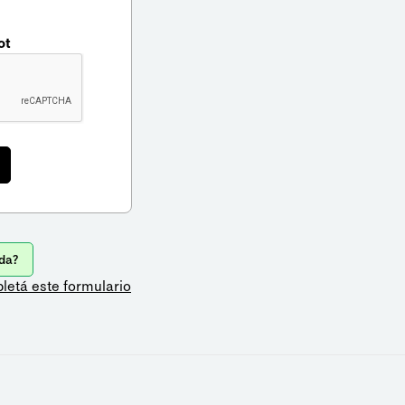
ot
da?
letá este formulario