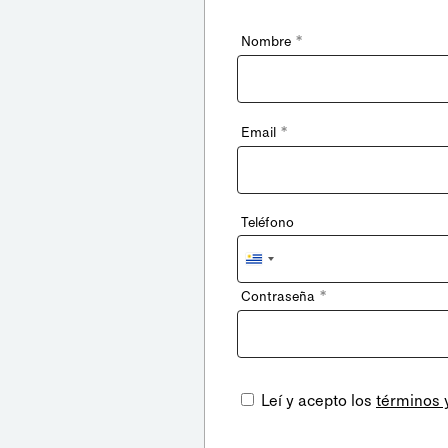
*
Nombre
*
Email
Teléfono
Uruguay
+598
*
Contraseña
Leí y acepto los
términos 