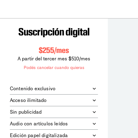
Suscripción digital
$255/mes
A partir del tercer mes $510/mes
Podés cancelar cuando quieras
Contenido exclusivo
Además de leer todos los contenidos
Acceso ilimitado
digitales de
la diaria
, podrás acceder a
los contenidos de Le Monde
Accedés sin límites a todos nuestros
Sin publicidad
diplomatique.
contenidos.
Navegá el sitio web sin espacios
Audio con artículos leídos
publicitarios.
Podrás escuchar los principales
Edición papel digitalizada
artículos del día, leídos por nuestro