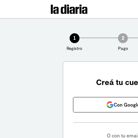
1
2
Registro
Pago
Creá tu cu
Con Googl
O con tu emai