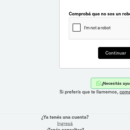
Comprobá que no sos un rob
¿Necesitás ayu
Si preferís que te llamemos,
comp
¿Ya tenés una cuenta?
Ingresá
¿Tenés consultas?