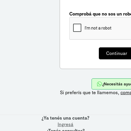
Comprobá que no sos un rob
¿Necesitás ayu
Si preferís que te llamemos,
comp
¿Ya tenés una cuenta?
Ingresá
¿Tenés consultas?