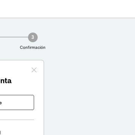
3
Confirmación
enta
e
l