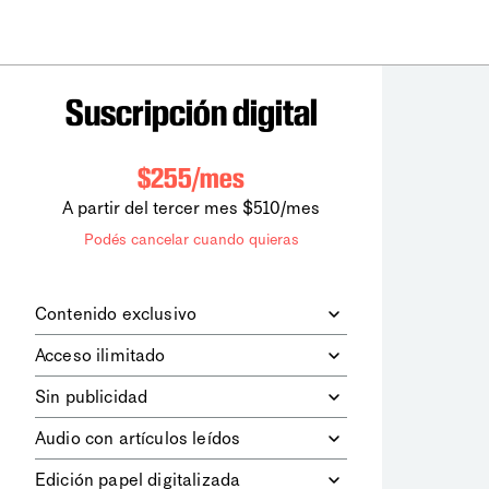
Suscripción digital
$255/mes
A partir del tercer mes $510/mes
Podés cancelar cuando quieras
Contenido exclusivo
Además de leer todos los contenidos
Acceso ilimitado
digitales de
la diaria
, podrás acceder a
los contenidos de Le Monde
Accedés sin límites a todos nuestros
Sin publicidad
diplomatique.
contenidos.
Navegá el sitio web sin espacios
Audio con artículos leídos
publicitarios.
Podrás escuchar los principales
Edición papel digitalizada
artículos del día, leídos por nuestro