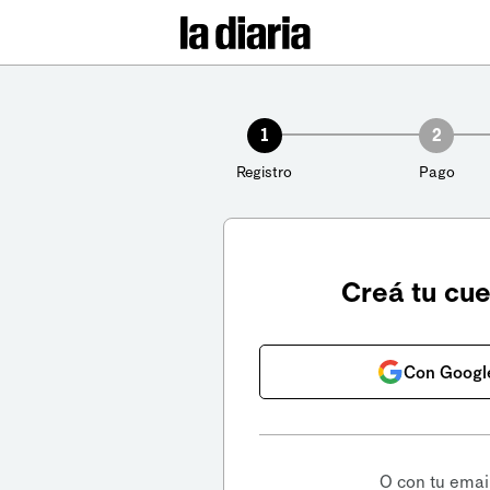
1
2
Registro
Pago
Creá tu cu
Con Googl
O con tu emai