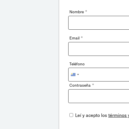
*
Nombre
*
Email
Teléfono
Uruguay
+598
*
Contraseña
Leí y acepto los
términos 