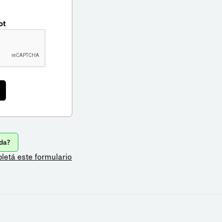
ot
da?
letá este formulario