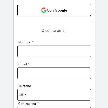
Con Google
O con tu email
*
Nombre
*
Email
Teléfono
Uruguay
+598
*
Contraseña