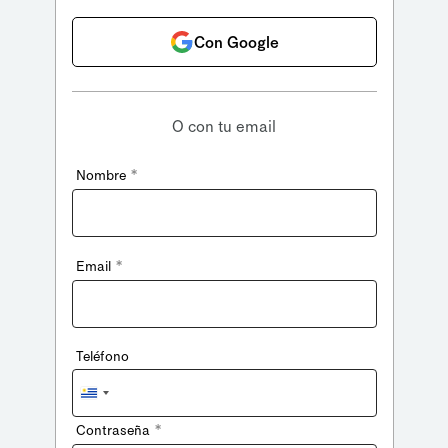
Con Google
O con tu email
*
Nombre
*
Email
Teléfono
Uruguay
+598
*
Contraseña