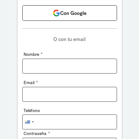
Con Google
O con tu email
*
Nombre
*
Email
Teléfono
Uruguay
+598
*
Contraseña