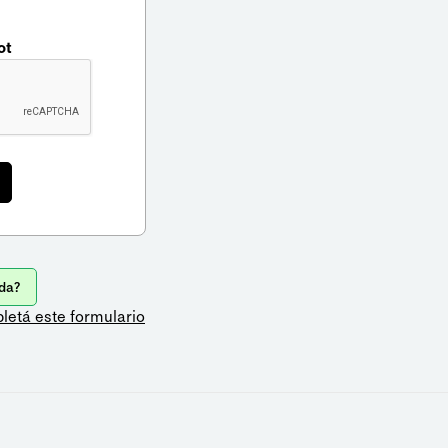
ot
da?
letá este formulario