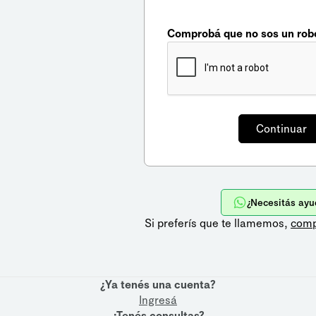
Comprobá que no sos un rob
¿Necesitás ayu
Si preferís que te llamemos,
comp
¿Ya tenés una cuenta?
Ingresá
¿Tenés consultas?