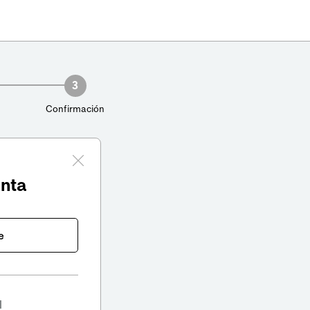
3
Confirmación
enta
e
l