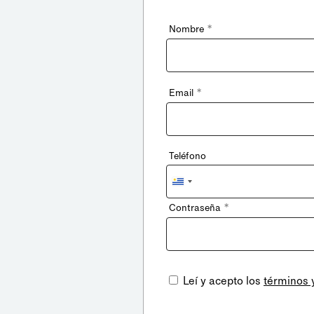
*
Nombre
*
Email
Teléfono
Uruguay
+598
*
Contraseña
Leí y acepto los
términos 