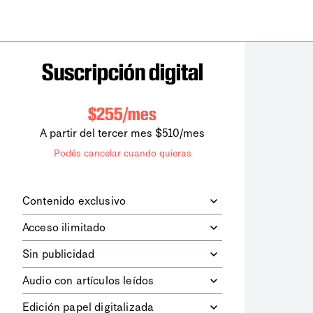
Suscripción digital
$255/mes
A partir del tercer mes $510/mes
Podés cancelar cuando quieras
Contenido exclusivo
Además de leer todos los contenidos
Acceso ilimitado
digitales de
la diaria
, podrás acceder a
los contenidos de Le Monde
Accedés sin límites a todos nuestros
Sin publicidad
diplomatique.
contenidos.
Navegá el sitio web sin espacios
Audio con artículos leídos
publicitarios.
Podrás escuchar los principales
Edición papel digitalizada
artículos del día, leídos por nuestro