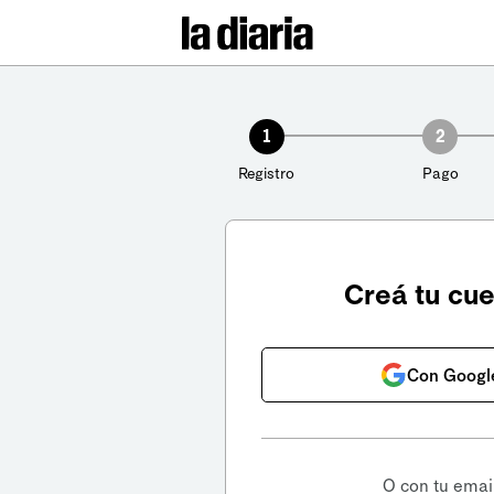
1
2
Registro
Pago
Creá tu cu
Con Googl
O con tu emai