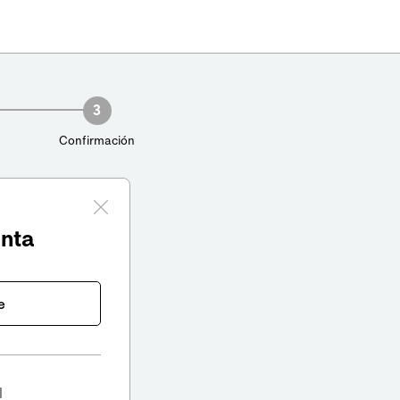
3
Confirmación
enta
e
l