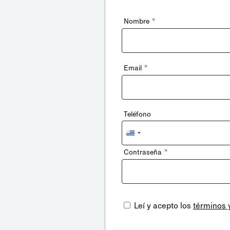
*
Nombre
*
Email
Teléfono
Uruguay
+598
*
Contraseña
Leí y acepto los
términos 