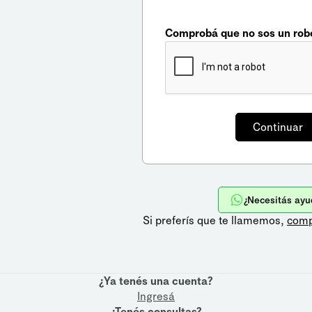
Comprobá que no sos un rob
¿Necesitás ayu
Si preferís que te llamemos,
comp
¿Ya tenés una cuenta?
Ingresá
¿Tenés consultas?