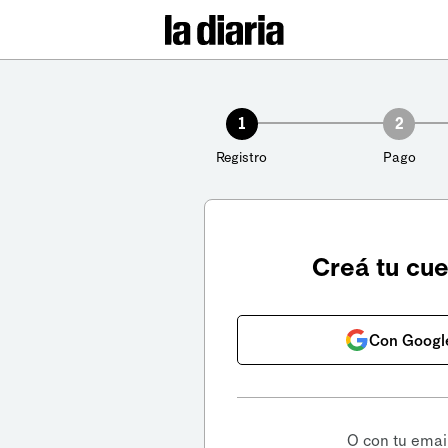
1
2
Registro
Pago
Creá tu cu
Con Googl
O con tu emai