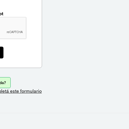
ot
da?
letá este formulario