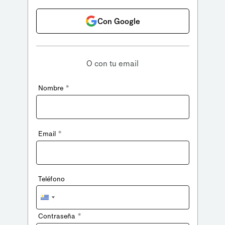
Con Google
O con tu email
*
Nombre
*
Email
Teléfono
Uruguay
+598
*
Contraseña