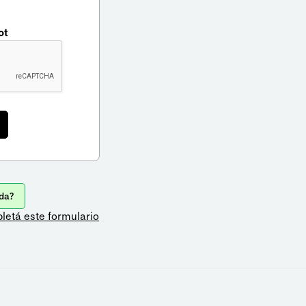
ot
da?
letá este formulario