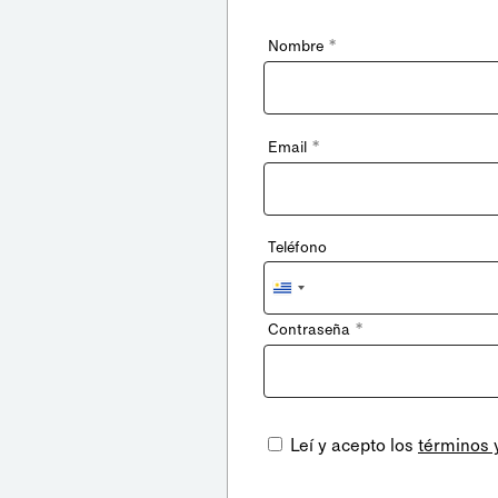
*
Nombre
*
Email
Teléfono
Uruguay
+598
*
Contraseña
Leí y acepto los
términos 