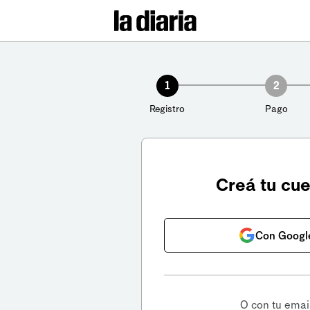
1
2
Registro
Pago
Creá tu cu
Con Googl
O con tu emai