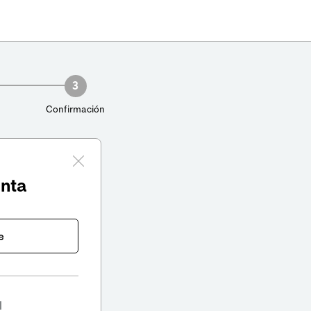
3
Confirmación
enta
e
l