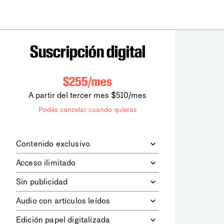
Suscripción digital
$255/mes
A partir del tercer mes $510/mes
Podés cancelar cuando quieras
Contenido exclusivo
Además de leer todos los contenidos
Acceso ilimitado
digitales de
la diaria
, podrás acceder a
los contenidos de Le Monde
Accedés sin límites a todos nuestros
Sin publicidad
diplomatique.
contenidos.
Navegá el sitio web sin espacios
Audio con artículos leídos
publicitarios.
Podrás escuchar los principales
Edición papel digitalizada
artículos del día, leídos por nuestro