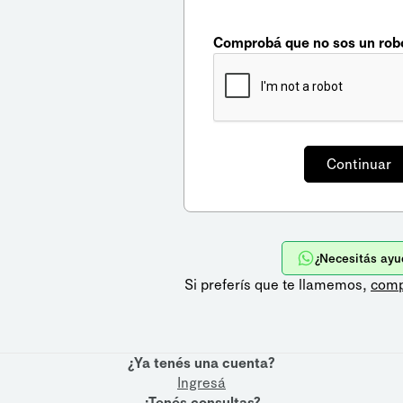
Comprobá que no sos un rob
¿Necesitás ayu
Si preferís que te llamemos,
comp
¿Ya tenés una cuenta?
Ingresá
¿Tenés consultas?