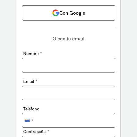
Con Google
O con tu email
*
Nombre
*
Email
Teléfono
Uruguay
+598
*
Contraseña