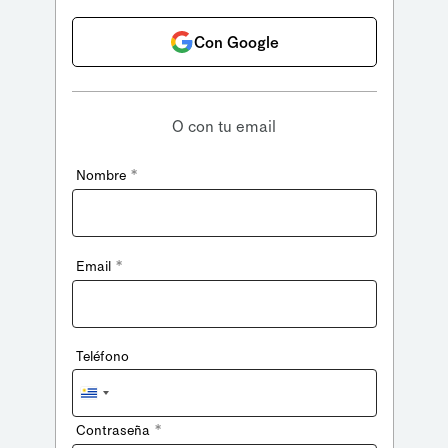
Con Google
O con tu email
*
Nombre
*
Email
Teléfono
Uruguay
+598
*
Contraseña