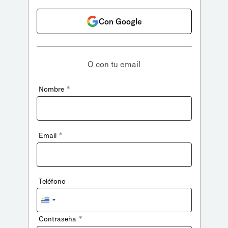
Con Google
O con tu email
*
Nombre
*
Email
Teléfono
Uruguay
+598
*
Contraseña