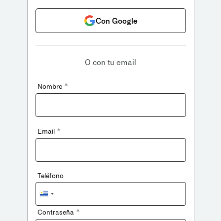
Con Google
O con tu email
*
Nombre
*
Email
Teléfono
Uruguay
+598
*
Contraseña