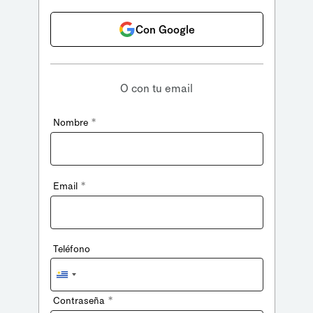
Con Google
O con tu email
*
Nombre
*
Email
Teléfono
Uruguay
+598
*
Contraseña