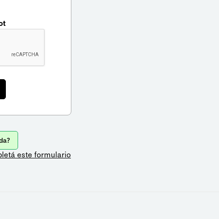
ot
da?
letá este formulario