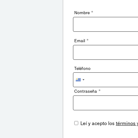
*
Nombre
*
Email
Teléfono
Uruguay
+598
*
Contraseña
Leí y acepto los
términos 