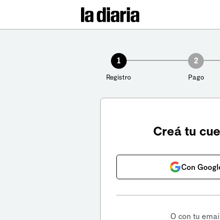
1
2
Registro
Pago
Creá tu cu
Con Googl
O con tu emai