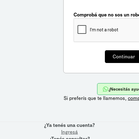
Comprobá que no sos un rob
¿Necesitás ayu
Si preferís que te llamemos,
comp
¿Ya tenés una cuenta?
Ingresá
¿Tenés consultas?