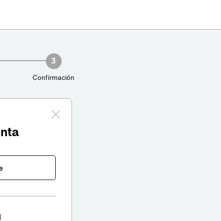
3
Confirmación
enta
e
l