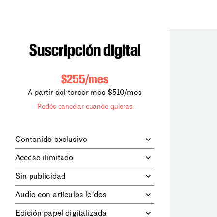
Suscripción digital
$255/mes
A partir del tercer mes $510/mes
Podés cancelar cuando quieras
Contenido exclusivo
Además de leer todos los contenidos
Acceso ilimitado
digitales de
la diaria
, podrás acceder a
los contenidos de Le Monde
Accedés sin límites a todos nuestros
Sin publicidad
diplomatique.
contenidos.
Navegá el sitio web sin espacios
Audio con artículos leídos
publicitarios.
Podrás escuchar los principales
Edición papel digitalizada
artículos del día, leídos por nuestro