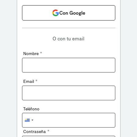
Con Google
O con tu email
*
Nombre
*
Email
Teléfono
Uruguay
+598
*
Contraseña