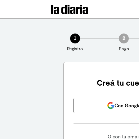
1
2
Registro
Pago
Creá tu cu
Con Googl
O con tu emai