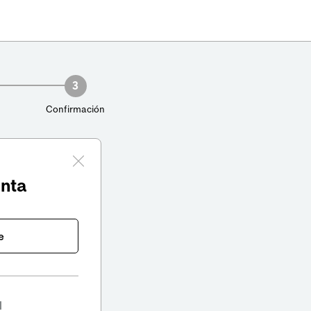
3
Confirmación
enta
e
l