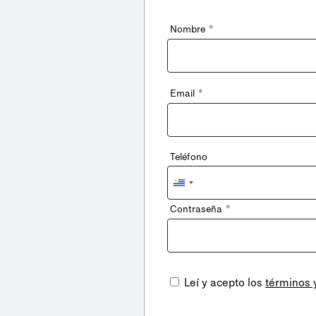
*
Nombre
*
Email
Teléfono
Uruguay
+598
*
Contraseña
Leí y acepto los
términos 