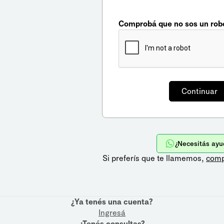
Comprobá que no sos un rob
¿Necesitás ayu
Si preferís que te llamemos,
comp
¿Ya tenés una cuenta?
Ingresá
¿Tenés consultas?