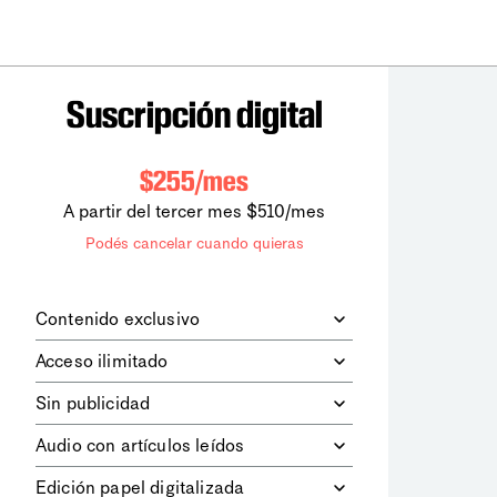
Suscripción digital
$255/mes
A partir del tercer mes $510/mes
Podés cancelar cuando quieras
Contenido exclusivo
Además de leer todos los contenidos
Acceso ilimitado
digitales de
la diaria
, podrás acceder a
los contenidos de Le Monde
Accedés sin límites a todos nuestros
Sin publicidad
diplomatique.
contenidos.
Navegá el sitio web sin espacios
Audio con artículos leídos
publicitarios.
Podrás escuchar los principales
Edición papel digitalizada
artículos del día, leídos por nuestro