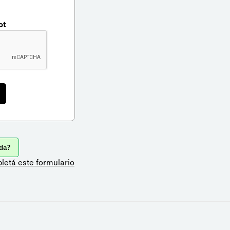
ot
da?
letá este formulario