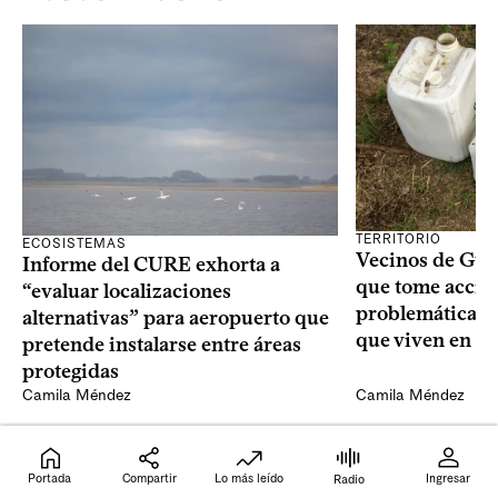
TERRITORIO
ECOSISTEMAS
Vecinos de Gui
Informe del CURE exhorta a
que tome acció
“evaluar localizaciones
problemáticas 
alternativas” para aeropuerto que
que viven en su 
pretende instalarse entre áreas
protegidas
Camila Méndez
Camila Méndez
Portada
Compartir
Lo más leído
Ingresar
Radio