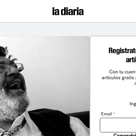
Registrat
art
Con tu cuen
artículos gratis
In
Email
*
Comprobá 