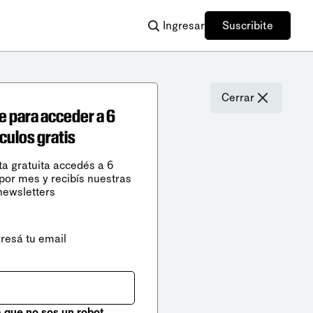
Ingresar
Suscribite
Cerrar
e para acceder a 6
ículos gratis
ta gratuita accedés a 6
 por mes y recibís nuestras
newsletters
gresá tu email
que no sos un robot