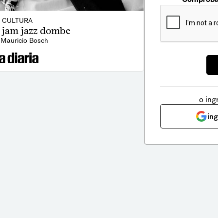
CULTURA
 jam jazz dombe
 Mauricio Bosch
o ing
in