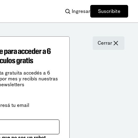
Ingresar
Suscribite
Cerrar
e para acceder a 6
ículos gratis
ta gratuita accedés a 6
 por mes y recibís nuestras
newsletters
gresá tu email
que no sos un robot