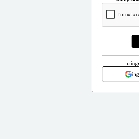
o ing
in