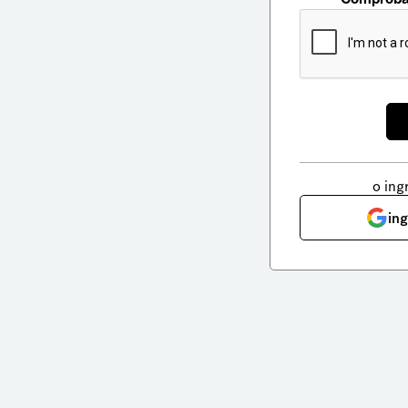
o ing
in