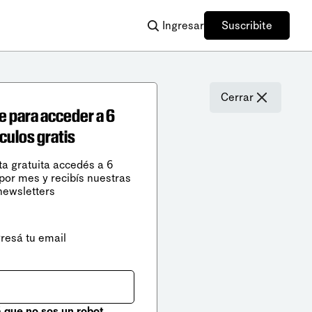
Ingresar
Suscribite
Cerrar
e para acceder a 6
ículos gratis
ta gratuita accedés a 6
 por mes y recibís nuestras
newsletters
gresá tu email
que no sos un robot