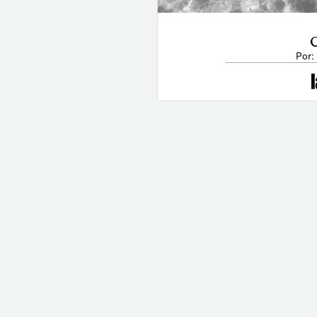
C
Por