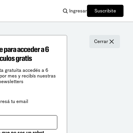
Ingresar
Suscribite
Cerrar
e para acceder a 6
ículos gratis
ta gratuita accedés a 6
 por mes y recibís nuestras
newsletters
gresá tu email
que no sos un robot