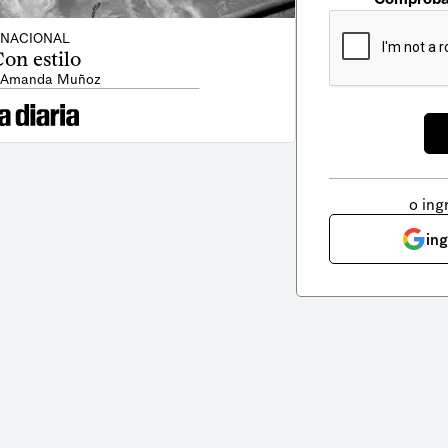
NACIONAL
on estilo
: Amanda Muñoz
o ing
in