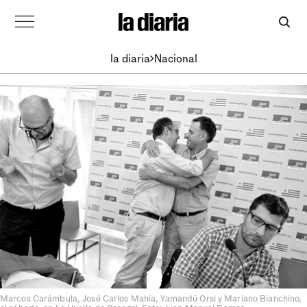
la diaria
Nacional
Marcos Carámbula, José Carlos Mahía, Yamandú Orsi y Mariano Bianchino,