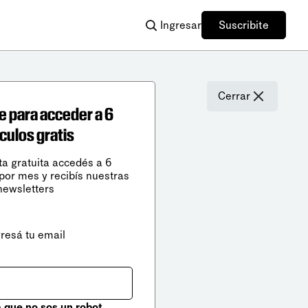
Ingresar
Suscribite
Cerrar
e para acceder a 6
ículos gratis
ta gratuita accedés a 6
 por mes y recibís nuestras
newsletters
gresá tu email
que no sos un robot