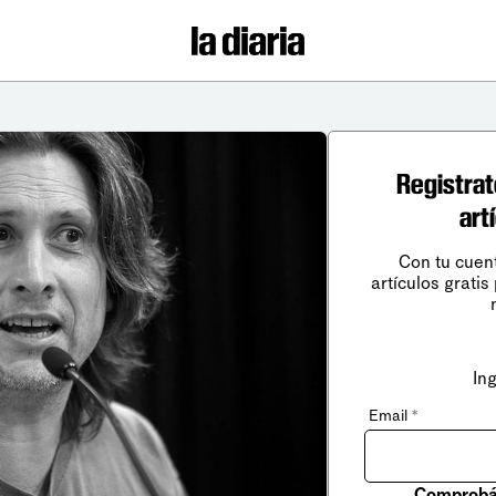
Registrat
art
Con tu cuen
artículos gratis
In
Email
*
Comprobá 