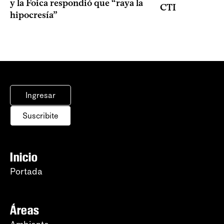
y la Foica respondió que “raya la
CTI
hipocresía”
Ingresar
Suscribite
Inicio
Portada
Áreas