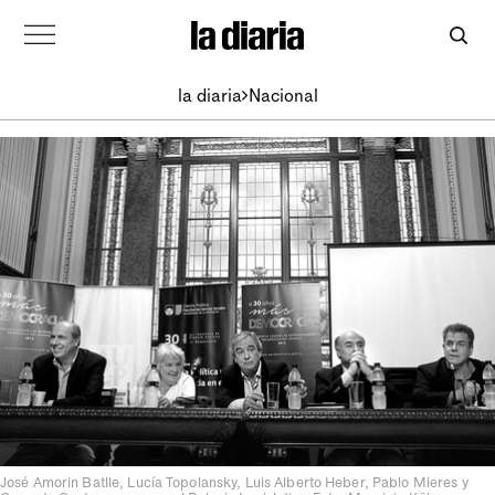
la diaria
Nacional
José Amorin Batlle, Lucía Topolansky, Luis Alberto Heber, Pablo Mieres y