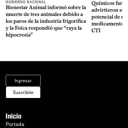
GOBIERNO NACIONAL
Químicos farma
Bienestar Animal informó sobre la
advirtieron sob
muerte de tres animales debido a
potencial de m
los paros de la industria frigorífica
medicamentos p
y la Foica respondió que “raya la
CTI
hipocresía”
Ingresar
Suscribite
Inicio
Portada