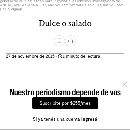
general de Alur, aguardan para ingresar a la Comisión Investigadora de
ANCAP, ayer en la sala Juan Andrés Ramírez del Palacio Legislativo. Foto:
Pablo Vignali
Dulce o salado
27 de noviembre de 2015
-
1 minuto de lectura
Nuestro periodismo depende de vos
Suscribite por $255/mes
Si ya tenés una cuenta
Ingresá