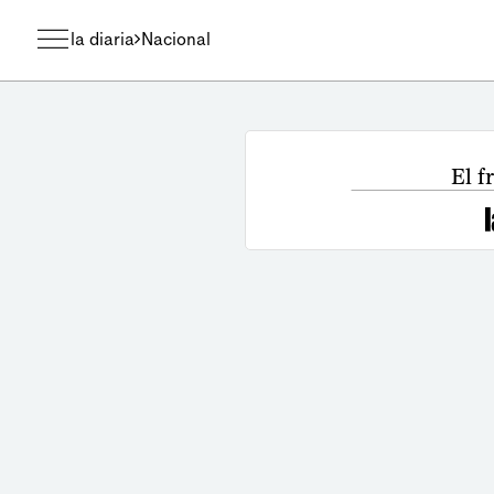
la diaria
Nacional
El f