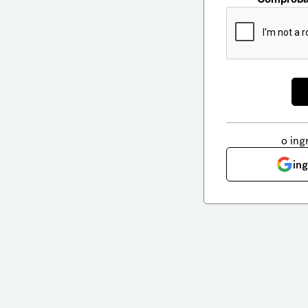
o ing
in