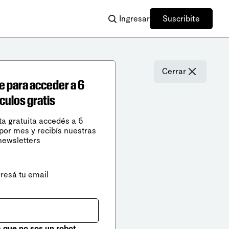
Ingresar
Suscribite
Cerrar
e para acceder a 6
ículos gratis
ta gratuita accedés a 6
 por mes y recibís nuestras
newsletters
gresá tu email
que no sos un robot