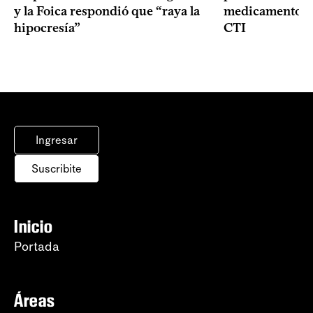
y la Foica respondió que “raya la
medicamentos p
hipocresía”
CTI
Ingresar
Suscribite
Inicio
Portada
Áreas