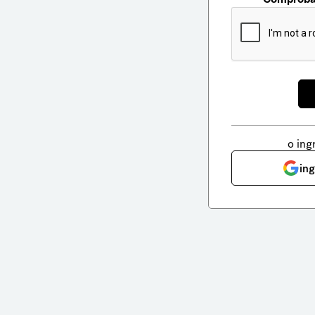
o ing
in