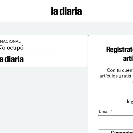
NACIONAL
No ocupó
Registrat
art
Con tu cuen
artículos gratis
In
Email
*
Comprobá 