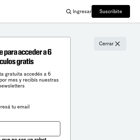
Ingresar
Suscribite
Cerrar
e para acceder a 6
ículos gratis
ta gratuita accedés a 6
 por mes y recibís nuestras
newsletters
gresá tu email
que no sos un robot