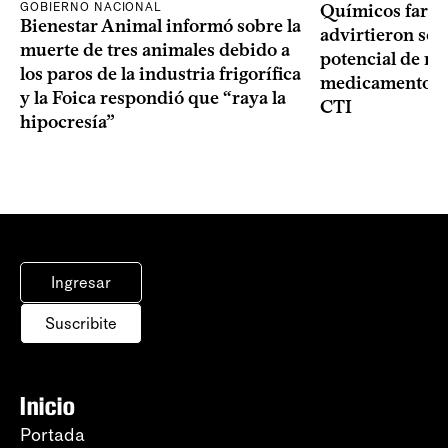
GOBIERNO NACIONAL
Químicos farma
Bienestar Animal informó sobre la
advirtieron sob
muerte de tres animales debido a
potencial de m
los paros de la industria frigorífica
medicamentos p
y la Foica respondió que “raya la
CTI
hipocresía”
Ingresar
Suscribite
Inicio
Portada