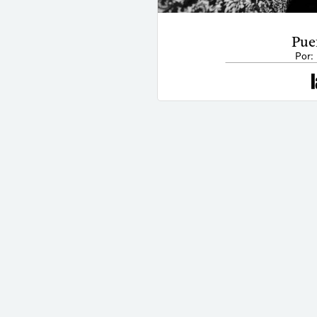
Puer
Por: