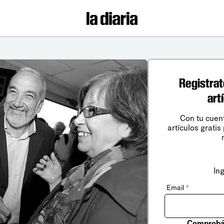
Registrat
art
Con tu cuen
artículos gratis
In
Email
*
Comprobá 