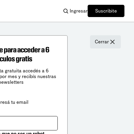
Ingresar
Suscribite
Cerrar
e para acceder a 6
ículos gratis
ta gratuita accedés a 6
 por mes y recibís nuestras
newsletters
gresá tu email
que no sos un robot