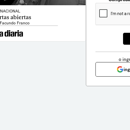
NACIONAL
tas abiertas
 Facundo Franco
o ing
in