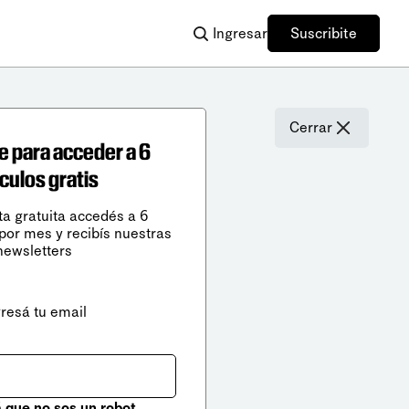
Ingresar
Suscribite
Cerrar
e para acceder a 6
ículos gratis
ta gratuita accedés a 6
 por mes y recibís nuestras
newsletters
gresá tu email
que no sos un robot