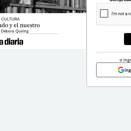
CULTURA
do y el nuestro
 Débora Quiring
o ing
in