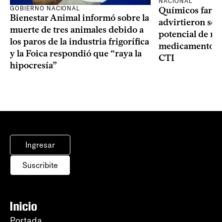
NACIONAL
GOBIERNO NACIONAL
Químicos farma
Bienestar Animal informó sobre la
advirtieron sob
muerte de tres animales debido a
potencial de m
los paros de la industria frigorífica
medicamentos p
y la Foica respondió que “raya la
CTI
hipocresía”
Ingresar
Suscribite
Inicio
Portada