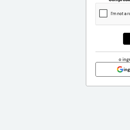
o ing
in