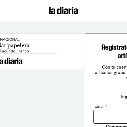
NACIONAL
iar papelera
Registrat
 Facundo Franco
art
Con tu cuen
artículos gratis
In
Email
*
Comprobá 