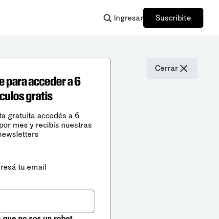
Ingresar
Suscribite
Cerrar
e para acceder a 6
ículos gratis
ta gratuita accedés a 6
 por mes y recibís nuestras
newsletters
gresá tu email
que no sos un robot