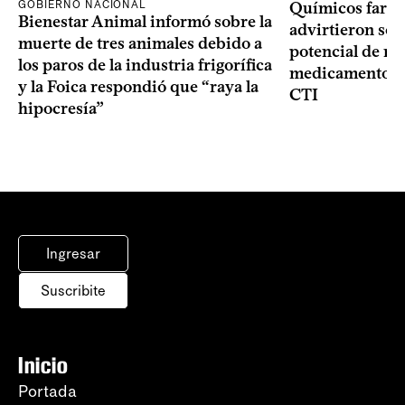
GOBIERNO NACIONAL
Químicos farma
Bienestar Animal informó sobre la
advirtieron sob
muerte de tres animales debido a
potencial de m
los paros de la industria frigorífica
medicamentos p
y la Foica respondió que “raya la
CTI
hipocresía”
Ingresar
Suscribite
Inicio
Portada